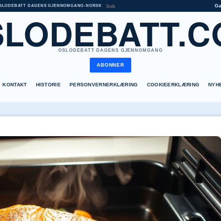
G
SLODEBATT DAGENS GJENNOMGANG
•
NORSK
SLODEBATT.C
OSLODEBATT DAGENS GJENNOMGANG
ABONNER
KONTAKT
HISTORIE
PERSONVERNERKLÆRING
COOKIEERKLÆRING
NYH