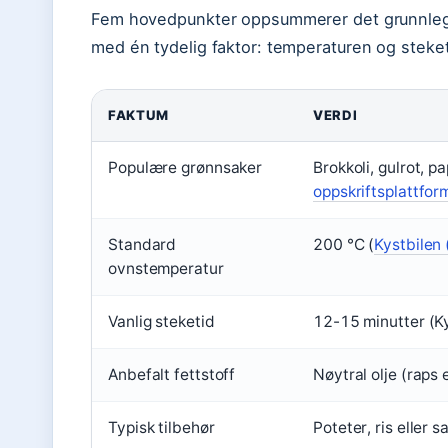
Fem hovedpunkter oppsummerer det grunnleg
med én tydelig faktor: temperaturen og steket
FAKTUM
VERDI
Populære grønnsaker
Brokkoli, gulrot, pa
oppskriftsplattfor
Standard
200 °C (
Kystbilen 
ovnstemperatur
Vanlig steketid
12-15 minutter (Ky
Anbefalt fettstoff
Nøytral olje (raps e
Typisk tilbehør
Poteter, ris eller s