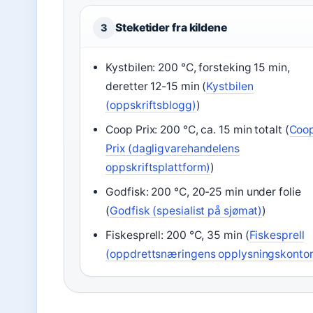
Steketider fra kildene
3
Kystbilen: 200 °C, forsteking 15 min,
deretter 12-15 min (
Kystbilen
(oppskriftsblogg)
)
Coop Prix: 200 °C, ca. 15 min totalt (
Coo
Prix (dagligvarehandelens
oppskriftsplattform)
)
Godfisk: 200 °C, 20-25 min under folie
(
Godfisk (spesialist på sjømat)
)
Fiskesprell: 200 °C, 35 min (
Fiskesprell
(oppdrettsnæringens opplysningskontor