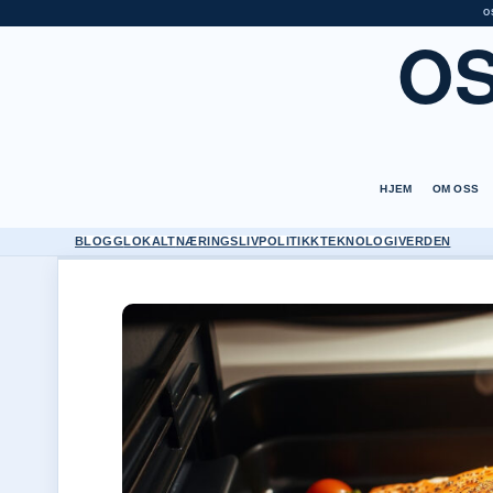
O
O
HJEM
OM OSS
BLOGG
LOKALT
NÆRINGSLIV
POLITIKK
TEKNOLOGI
VERDEN