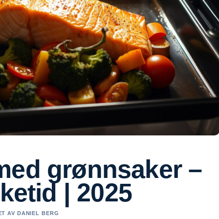
med grønnsaker –
ketid | 2025
RET AV DANIEL BERG