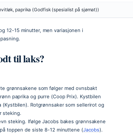
 hvitløk, paprika (Godfisk (spesialist på sjømat))
og 12-15 minutter, men variasjonen i
lpasning.
dt til laks?
ligste grønnsakene som følger med ovnsbakt
grønn paprika og purre (Coop Prix). Kystbilen
a (Kystbilen). Rotgrønnsaker som sellerirot og
r steking.
jevn steking. Ifølge Jacobs bakes grønnsakene
n på toppen de siste 8-12 minuttene (
Jacobs
).