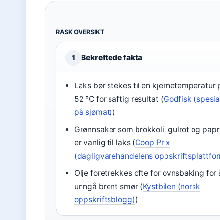
RASK OVERSIKT
Bekreftede fakta
1
Laks bør stekes til en kjernetemperatur 
52 °C for saftig resultat (
Godfisk (spesial
på sjømat)
)
Grønnsaker som brokkoli, gulrot og papr
er vanlig til laks (
Coop Prix
(dagligvarehandelens oppskriftsplattfo
Olje foretrekkes ofte for ovnsbaking for 
unngå brent smør (
Kystbilen (norsk
oppskriftsblogg)
)