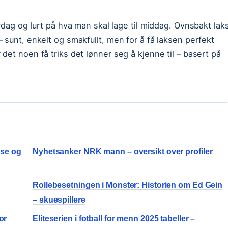
rdag og lurt på hva man skal lage til middag. Ovnsbakt lak
 sunt, enkelt og smakfullt, men for å få laksen perfekt
et noen få triks det lønner seg å kjenne til – basert på
sse og
Nyhetsanker NRK mann – oversikt over profiler
e
Rollebesetningen i Monster: Historien om Ed Gein
– skuespillere
or
Eliteserien i fotball for menn 2025 tabeller –