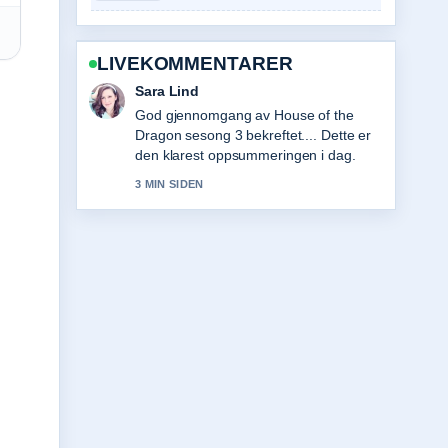
LIVEKOMMENTARER
Ingrid Nilsen
Folgjer 2026 Winter Olympics Medals:
Final Table &#038;... tett – setter pris
pa den balanserte tonen her.
5 MIN SIDEN