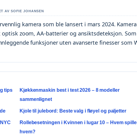
RET AV SOFIE JOHANSEN
vennlig kamera som ble lansert i mars 2024. Kamera
x optisk zoom, AA-batterier og ansiktsdeteksjon. Som
unnleggende funksjoner uten avanserte finesser som W
g tips
Kjøkkenmaskin best i test 2026 – 8 modeller
sammenlignet
ide
Kjole til julebord: Beste valg i fløyel og paljetter
i NYC
Rollebesetningen i Kvinnen i lugar 10 – Hvem spille
hvem?