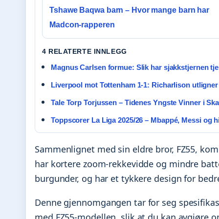
Tshawe Baqwa barn – Hvor mange barn har
Madcon-rapperen
4 RELATERTE INNLEGG
Magnus Carlsen formue: Slik har sjakkstjernen tje
Liverpool mot Tottenham 1-1: Richarlison utligner
Tale Torp Torjussen – Tidenes Yngste Vinner i Ska
Toppscorer La Liga 2025/26 – Mbappé, Messi og hi
Sammenlignet med sin eldre bror, FZ55, kom
har kortere zoom-rekkevidde og mindre batteri
burgunder, og har et tykkere design for bed
Denne gjennomgangen tar for seg spesifikas
med FZ55-modellen, slik at du kan avgjøre o