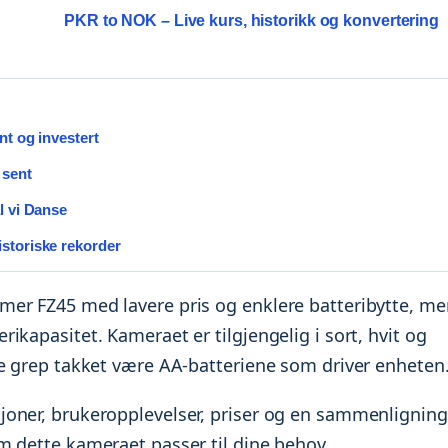
PKR to NOK – Live kurs, historikk og konvertering
nt og investert
 sent
l vi Danse
storiske rekorder
mer FZ45 med lavere pris og enklere batteribytte, me
kapasitet. Kameraet er tilgjengelig i sort, hvit og
re grep takket være AA-batteriene som driver enheten
joner, brukeropplevelser, priser og en sammenligning
m dette kameraet passer til dine behov.