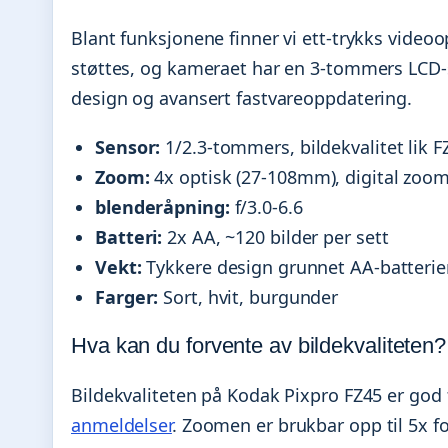
Blant funksjonene finner vi ett-trykks video
støttes, og kameraet har en 3-tommers LCD-s
design og avansert fastvareoppdatering.
Sensor:
1/2.3-tommers, bildekvalitet lik F
Zoom:
4x optisk (27-108mm), digital zoom 
blenderåpning:
f/3.0-6.6
Batteri:
2x AA, ~120 bilder per sett
Vekt:
Tykkere design grunnet AA-batterie
Farger:
Sort, hvit, burgunder
Hva kan du forvente av bildekvaliteten?
Bildekvaliteten på Kodak Pixpro FZ45 er god f
anmeldelser
. Zoomen er brukbar opp til 5x f