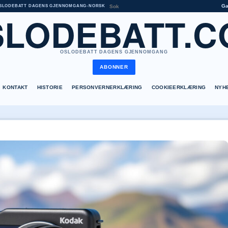
G
SLODEBATT DAGENS GJENNOMGANG
•
NORSK
SLODEBATT.C
OSLODEBATT DAGENS GJENNOMGANG
ABONNER
KONTAKT
HISTORIE
PERSONVERNERKLÆRING
COOKIEERKLÆRING
NYH