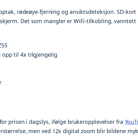
opptak, rødeøye-fjerning og ansiktsdeteksjon. SD-kort
kjerm. Det som mangler er WiFi-tilkobling, vanntett
Z55
opp til 4x tilgjengelig
r
or prisen i dagslys, ifølge brukeropplevelser fra
YouT
orstørrelse, men ved 12x digital zoom blir bildene my