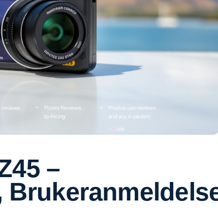
Z45 –
, Brukeranmeldels