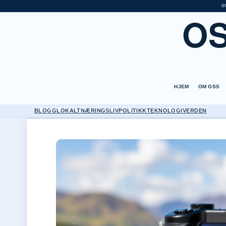
O
O
HJEM
OM OSS
BLOGG
LOKALT
NÆRINGSLIV
POLITIKK
TEKNOLOGI
VERDEN