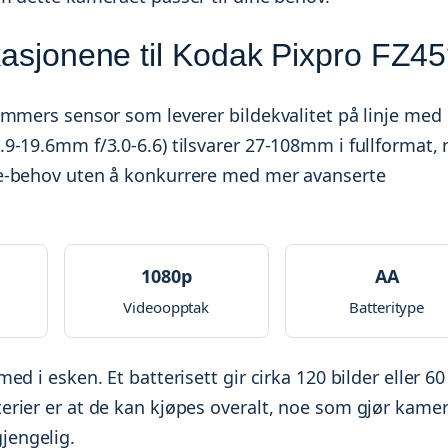
ikasjonene til Kodak Pixpro FZ4
ommers sensor som leverer bildekvalitet på linje med
9-19.6mm f/3.0-6.6) tilsvarer 27-108mm i fullformat,
e-behov uten å konkurrere med mer avanserte
1080p
AA
Videoopptak
Batteritype
d i esken. Et batterisett gir cirka 120 bilder eller 60
rier er at de kan kjøpes overalt, noe som gjør kame
gjengelig.