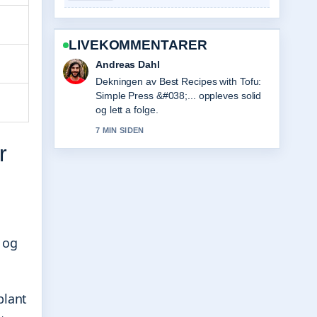
LIVEKOMMENTARER
Sara Lind
Sterkt verifiseringsarbeid rundt House
of the Dragon sesong 3 bekreftet....
Flere medier burde skrive slik.
9 MIN SIDEN
r
 og
blant