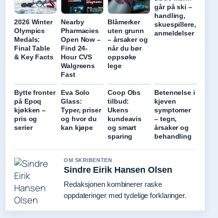
går på ski –
handling,
2026 Winter
Nearby
Blåmerker
skuespillere,
Olympics
Pharmacies
uten grunn
anmeldelser
Medals:
Open Now –
– årsaker og
Final Table
Find 24-
når du bør
& Key Facts
Hour CVS
oppsøke
Walgreens
lege
Fast
Bytte fronter
Eva Solo
Coop Obs
Betennelse i
på Epoq
Glass:
tilbud:
kjeven
kjøkken –
Typer, priser
Ukens
symptomer
pris og
og hvor du
kundeavis
– tegn,
serier
kan kjøpe
og smart
årsaker og
sparing
behandling
OM SKRIBENTEN
Sindre Eirik Hansen Olsen
Redaksjonen kombinerer raske
oppdateringer med tydelige forklaringer.