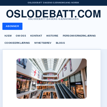
OSLODEBATT DAGENS GJENNOMGANG
•
NORSK
OSLODEBATT.COM
OSLODEBATT DAGENS GJENNOMGANG
ABONNER
HJEM
OM OSS
KONTAKT
HISTORIE
PERSONVERNERKLÆRING
COOKIEERKLÆRING
NYHETSBREV
BLOGG