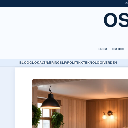
O
O
HJEM
OM OSS
BLOGG
LOKALT
NÆRINGSLIV
POLITIKK
TEKNOLOGI
VERDEN