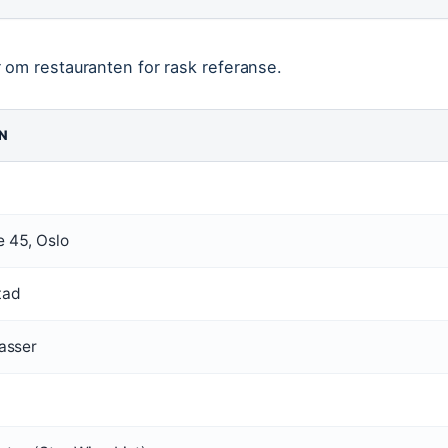
 om restauranten for rask referanse.
N
e 45, Oslo
tad
lasser