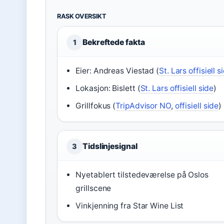
RASK OVERSIKT
Bekreftede fakta
1
Eier: Andreas Viestad (
St. Lars offisiell s
Lokasjon: Bislett (
St. Lars offisiell side
)
Grillfokus (
TripAdvisor NO
,
offisiell side
)
Tidslinjesignal
3
Nyetablert tilstedeværelse på Oslos
grillscene
Vinkjenning fra Star Wine List