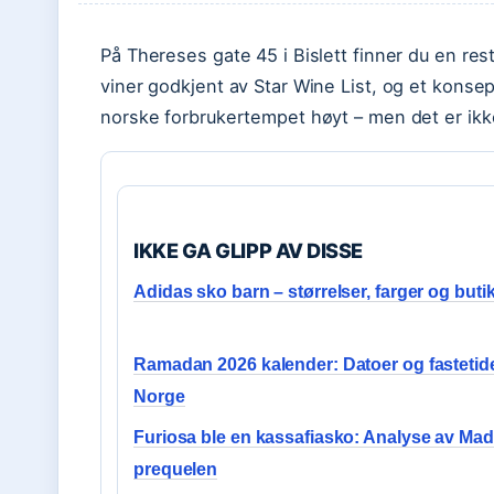
På Thereses gate 45 i Bislett finner du en resta
viner godkjent av Star Wine List, og et konse
norske forbrukertempet høyt – men det er ikke 
IKKE GA GLIPP AV DISSE
Adidas sko barn – størrelser, farger og buti
Ramadan 2026 kalender: Datoer og fastetide
Norge
Furiosa ble en kassafiasko: Analyse av Ma
prequelen