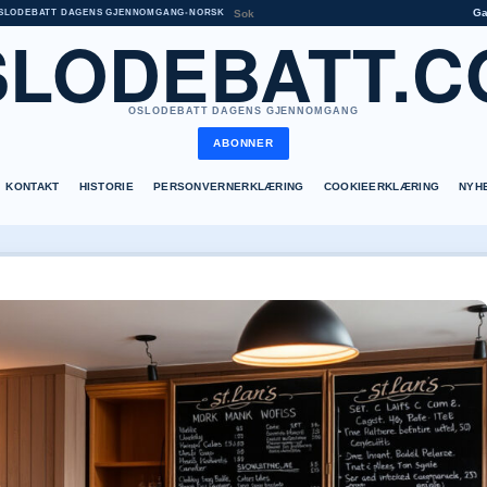
G
SLODEBATT DAGENS GJENNOMGANG
•
NORSK
SLODEBATT.C
OSLODEBATT DAGENS GJENNOMGANG
ABONNER
KONTAKT
HISTORIE
PERSONVERNERKLÆRING
COOKIEERKLÆRING
NYH