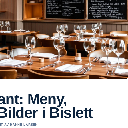
ant: Meny,
lder i Bislett
RET AV HANNE LARSEN