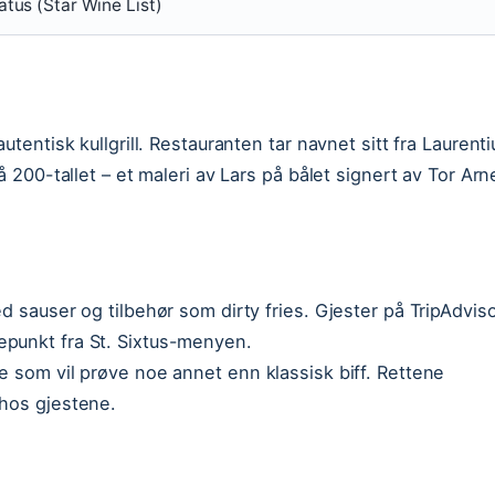
atus (Star Wine List)
tentisk kullgrill. Restauranten tar navnet sitt fra Laurenti
å 200-tallet – et maleri av Lars på bålet signert av Tor Arn
d sauser og tilbehør som dirty fries. Gjester på TripAdvis
epunkt fra St. Sixtus-menyen.
e som vil prøve noe annet enn klassisk biff. Rettene
 hos gjestene.