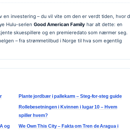
av en investering – du vil vite om den er verdt tiden, hvor 
nye Hulu-serien
Good American Family
har alt dette: en
k, kjente skuespillere og en premieredato som nærmer seg.
ehelgen – fra strømmetilbud i Norge til hva som egentlig
r
Plante jordbær i pallekarm – Steg-for-steg guide
Rollebesetningen i Kvinnen i lugar 10 – Hvem
spiller hvem?
EA og
We Own This City – Fakta om Tren de Aragua i