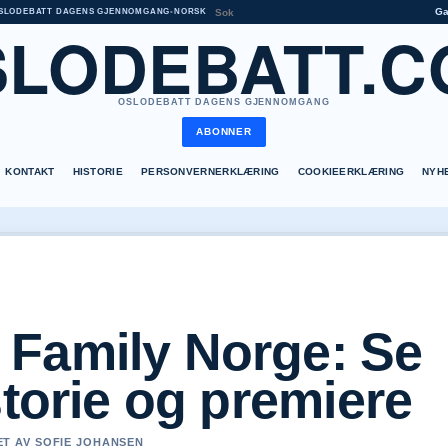
G
SLODEBATT DAGENS GJENNOMGANG
•
NORSK
SLODEBATT.C
OSLODEBATT DAGENS GJENNOMGANG
ABONNER
KONTAKT
HISTORIE
PERSONVERNERKLÆRING
COOKIEERKLÆRING
NYH
Family Norge: Se
storie og premiere
RET AV SOFIE JOHANSEN