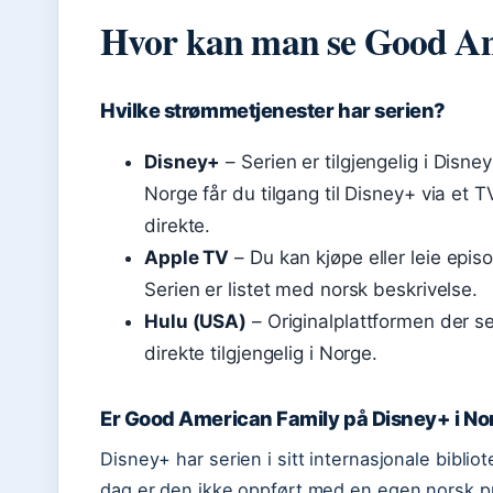
Hvor kan man se Good Am
Hvilke strømmetjenester har serien?
Disney+
– Serien er tilgjengelig i Disne
Norge får du tilgang til Disney+ via et
direkte.
Apple TV
– Du kan kjøpe eller leie epi
Serien er listet med norsk beskrivelse.
Hulu (USA)
– Originalplattformen der se
direkte tilgjengelig i Norge.
Er Good American Family på Disney+ i No
Disney+ har serien i sitt internasjonale biblio
dag er den ikke oppført med en egen norsk p