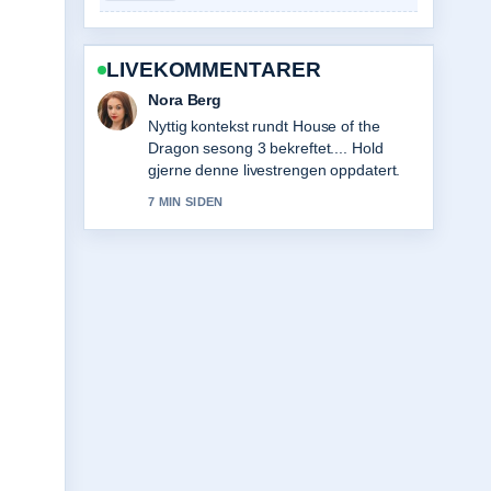
LIVEKOMMENTARER
Emil Johansen
Dekningen av 2026 Winter Olympics
Medals: Final Table &#038;... oppleves
solid og lett a folge.
9 MIN SIDEN