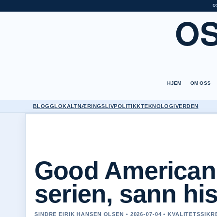
O
O
HJEM
OM OSS
BLOGG
LOKALT
NÆRINGSLIV
POLITIKK
TEKNOLOGI
VERDEN
Good American 
serien, sann hi
SINDRE EIRIK HANSEN OLSEN • 2026-07-04 • KVALITETSSIK