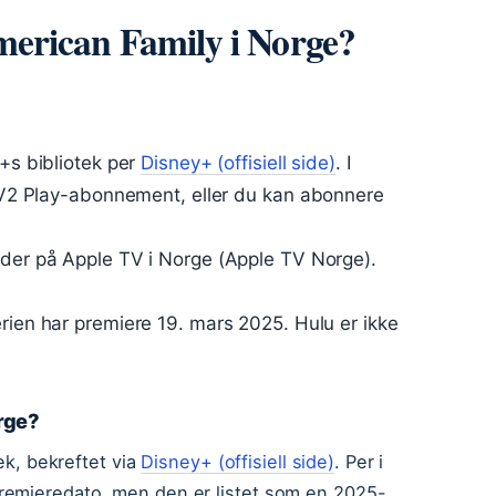
erican Family i Norge?
y+s bibliotek per
Disney+ (offisiell side)
. I
 TV2 Play-abonnement, eller du kan abonnere
soder på Apple TV i Norge (Apple TV Norge).
rien har premiere 19. mars 2025. Hulu er ikke
rge?
tek, bekreftet via
Disney+ (offisiell side)
. Per i
remieredato, men den er listet som en 2025-