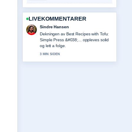
LIVEKOMMENTARER
Mia Eide
Sterkt verifiseringsarbeid rundt House
of the Dragon sesong 3 bekreftet....
Flere medier burde skrive slik.
5 MIN SIDEN