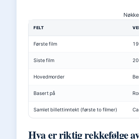
Nøkke
FELT
VE
Første film
19
Siste film
20
Hovedmorder
Be
Basert på
Ro
Samlet billettinntekt (første to filmer)
Ca
Hva er riktig rekkefølge