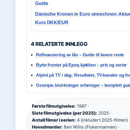
Guide
Dänische Kronen in Euro umrechnen: Aktue
Kurs DKK/EUR
4 RELATERTE INNLEGG
Refinansiering av lån – Guide til lavere rente
Bytte fronter på Epoq kjøkken – pris og serier
Alpint på TV i dag: Resultater, TV-kanaler og li
Ozempic bivirkninger erfaringer – komplett gu
Første filmutgivelse:
1997 ·
Siste filmutgivelse (per 2025):
2025 ·
Antall filmer i serien:
4 (inkludert 2025-filmen) 
Hovedmorder:
Ben Willis (Fiskermannen) ·