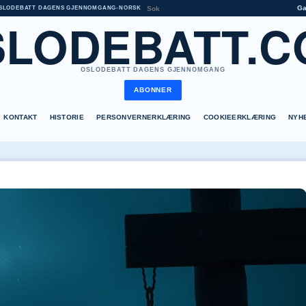
G
SLODEBATT DAGENS GJENNOMGANG
•
NORSK
SLODEBATT.C
OSLODEBATT DAGENS GJENNOMGANG
ABONNER
KONTAKT
HISTORIE
PERSONVERNERKLÆRING
COOKIEERKLÆRING
NYH