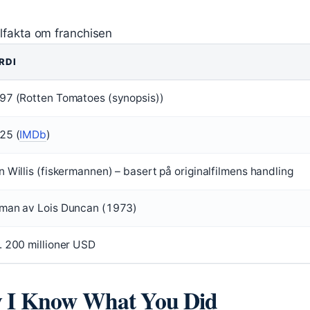
lfakta om franchisen
RDI
97 (Rotten Tomatoes (synopsis))
25 (
IMDb
)
n Willis (fiskermannen) – basert på originalfilmens handling
man av Lois Duncan (1973)
. 200 millioner USD
 av I Know What You Did