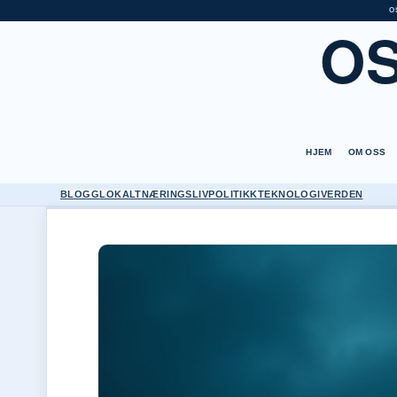
O
O
HJEM
OM OSS
BLOGG
LOKALT
NÆRINGSLIV
POLITIKK
TEKNOLOGI
VERDEN