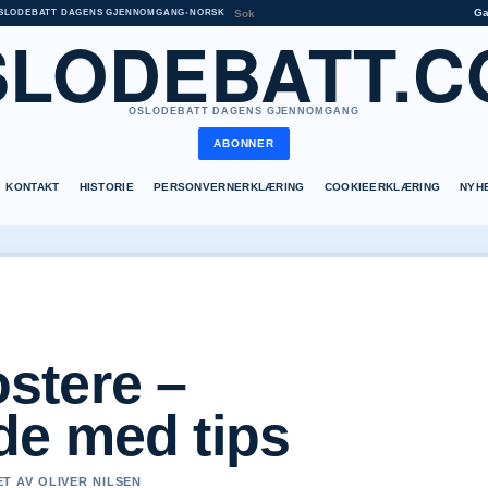
G
SLODEBATT DAGENS GJENNOMGANG
•
NORSK
SLODEBATT.C
OSLODEBATT DAGENS GJENNOMGANG
ABONNER
KONTAKT
HISTORIE
PERSONVERNERKLÆRING
COOKIEERKLÆRING
NYH
stere –
e med tips
ET AV OLIVER NILSEN