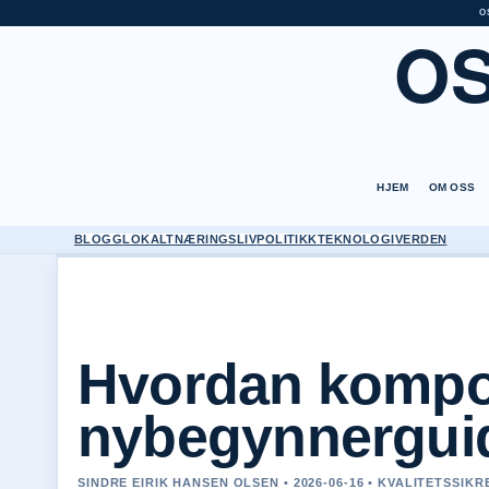
O
O
HJEM
OM OSS
BLOGG
LOKALT
NÆRINGSLIV
POLITIKK
TEKNOLOGI
VERDEN
Hvordan kompo
nybegynnerguid
SINDRE EIRIK HANSEN OLSEN • 2026-06-16 • KVALITETSSIKR