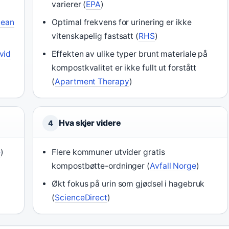
varierer (
EPA
)
lean
Optimal frekvens for urinering er ikke
vitenskapelig fastsatt (
RHS
)
vid
Effekten av ulike typer brunt materiale på
kompostkvalitet er ikke fullt ut forstått
(
Apartment Therapy
)
Hva skjer videre
4
e
)
Flere kommuner utvider gratis
kompostbøtte-ordninger (
Avfall Norge
)
Økt fokus på urin som gjødsel i hagebruk
(
ScienceDirect
)