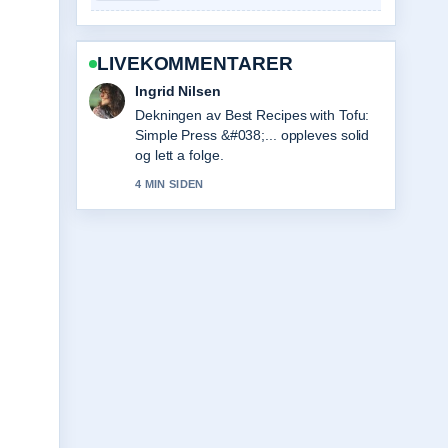
LIVEKOMMENTARER
Sindre Hansen
Sterkt verifiseringsarbeid rundt House
of the Dragon sesong 3 bekreftet....
Flere medier burde skrive slik.
6 MIN SIDEN