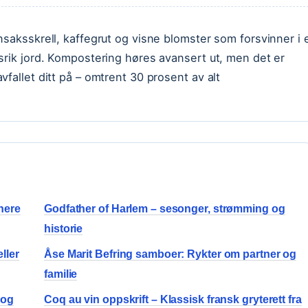
nsaksskrell, kaffegrut og visne blomster som forsvinner i 
srik jord. Kompostering høres avansert ut, men det er
fallet ditt på – omtrent 30 prosent av alt
nere
Godfather of Harlem – sesonger, strømming og
historie
ller
Åse Marit Befring samboer: Rykter om partner og
familie
 og
Coq au vin oppskrift – Klassisk fransk gryterett fra