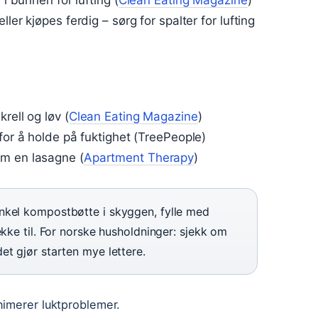
 i bunnen for lufting (
Clean Eating Magazine
)
ler kjøpes ferdig – sørg for spalter for lufting
rell og løv (
Clean Eating Magazine
)
for å holde på fuktighet (TreePeople)
om en lasagne (
Apartment Therapy
)
kel kompostbøtte i skyggen, fylle med
kke til. For norske husholdninger: sjekk om
t gjør starten mye lettere.
nimerer luktproblemer.