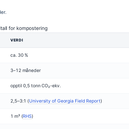
der.
tall for kompostering
VERDI
ca. 30 %
3–12 måneder
opptil 0,5 tonn CO₂-ekv.
2,5–3:1 (
University of Georgia Field Report
)
1 m³ (
RHS
)