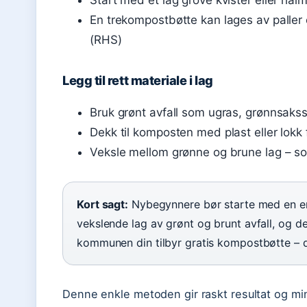
Start med et lag grove kvister eller halm
En trekompostbøtte kan lages av paller el
(RHS)
Legg til rett materiale i lag
Bruk grønt avfall som ugras, grønnsakssk
Dekk til komposten med plast eller lokk 
Veksle mellom grønne og brune lag – s
Kort sagt:
Nybegynnere bør starte med en en
vekslende lag av grønt og brunt avfall, og de
kommunen din tilbyr gratis kompostbøtte – de
Denne enkle metoden gir raskt resultat og mi