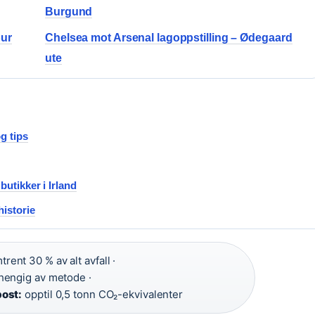
Burgund
our
Chelsea mot Arsenal lagoppstilling – Ødegaard
ute
g tips
butikker i Irland
historie
rent 30 % av alt avfall ·
engig av metode ·
ost:
opptil 0,5 tonn CO₂-ekvivalenter