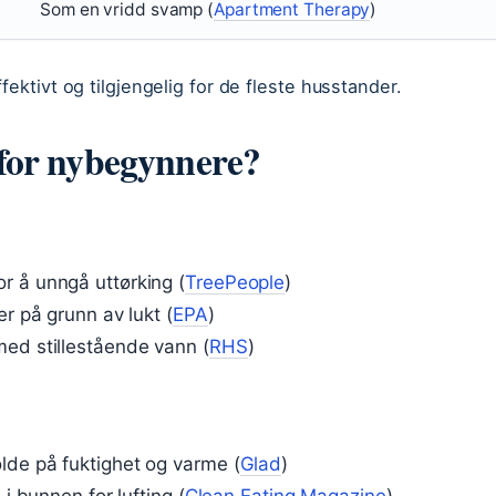
Som en vridd svamp (
Apartment Therapy
)
ektivt og tilgjengelig for de fleste husstander.
for nybegynnere?
r å unngå uttørking (
TreePeople
)
er på grunn av lukt (
EPA
)
med stillestående vann (
RHS
)
lde på fuktighet og varme (
Glad
)