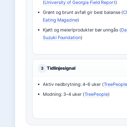
(
University of Georgia Field Report
)
Grønt og brunt avfall gir best balanse (
C
Eating Magazine
)
Kjøtt og meieriprodukter bør unngås (
Da
Suzuki Foundation
)
Tidlinjesignal
3
Aktiv nedbrytning: 4–6 uker (
TreePeopl
Modning: 3–4 uker (
TreePeople
)