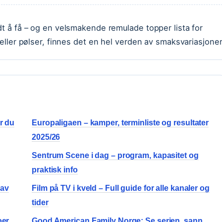
dt å få – og en velsmakende remulade topper lista for
 eller pølser, finnes det en hel verden av smaksvariasjoner
r du
Europaligaen – kamper, terminliste og resultater
2025/26
Sentrum Scene i dag – program, kapasitet og
praktisk info
 av
Film på TV i kveld – Full guide for alle kanaler og
tider
oer
Good American Family Norge: Se serien, sann