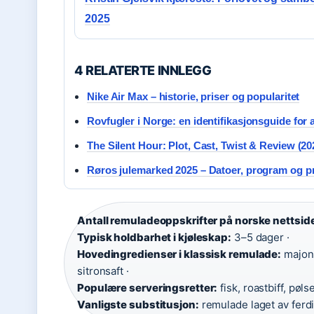
2025
4 RELATERTE INNLEGG
Nike Air Max – historie, priser og popularitet
Rovfugler i Norge: en identifikasjonsguide for a
The Silent Hour: Plot, Cast, Twist & Review (20
Røros julemarked 2025 – Datoer, program og pr
Antall remuladeoppskrifter på norske nettside
Typisk holdbarhet i kjøleskap:
3–5 dager ·
Hovedingredienser i klassisk remulade:
majone
sitronsaft ·
Populære serveringsretter:
fisk, roastbiff, pølse
Vanligste substitusjon:
remulade laget av ferd