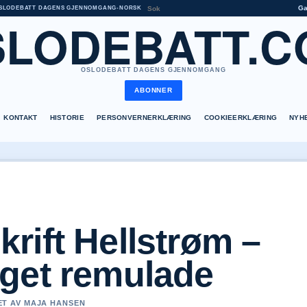
G
SLODEBATT DAGENS GJENNOMGANG
•
NORSK
SLODEBATT.C
OSLODEBATT DAGENS GJENNOMGANG
ABONNER
KONTAKT
HISTORIE
PERSONVERNERKLÆRING
COOKIEERKLÆRING
NYH
rift Hellstrøm –
get remulade
RET AV MAJA HANSEN