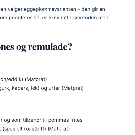
aken velger eggeplommevarianten – den gir en
som prioriterer tid, er 5-minuttersmetoden med
ones og remulade?
ron/eddik) (Matprat)
urk, kapers, løk) og urter (Matprat)
 og som tilbehør til pommes frites
 (spesielt roastbiff) (Matprat)