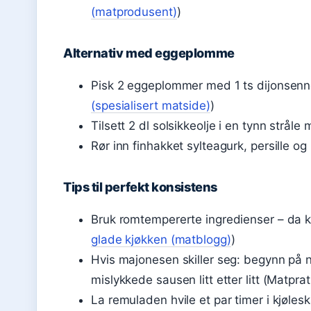
(matprodusent)
)
Alternativ med eggeplomme
Pisk 2 eggeplommer med 1 ts dijonsenne
(spesialisert matside)
)
Tilsett 2 dl solsikkeolje i en tynn stråle
Rør inn finhakket sylteagurk, persille og
Tips til perfekt konsistens
Bruk romtempererte ingredienser – da k
glade kjøkken (matblogg)
)
Hvis majonesen skiller seg: begynn på
mislykkede sausen litt etter litt (Matprat 
La remuladen hvile et par timer i kjøles