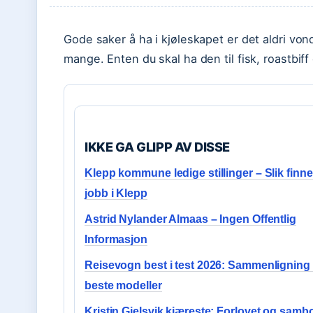
Gode saker å ha i kjøleskapet er det aldri von
mange. Enten du skal ha den til fisk, roastbiff
IKKE GA GLIPP AV DISSE
Klepp kommune ledige stillinger – Slik finne
jobb i Klepp
Astrid Nylander Almaas – Ingen Offentlig
Informasjon
Reisevogn best i test 2026: Sammenligning
beste modeller
Kristin Gjelsvik kjæreste: Forlovet og samb