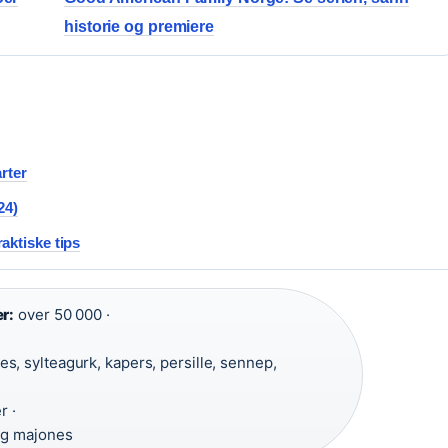
historie og premiere
rter
24)
aktiske tips
r:
over 50 000 ·
s, sylteagurk, kapers, persille, sennep,
r ·
ig majones