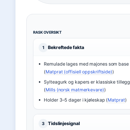
RASK OVERSIKT
Bekreftede fakta
1
Remulade lages med majones som base
(
Matprat (offisiell oppskriftside)
)
Sylteagurk og kapers er klassiske tilleg
(
Mills (norsk matmerkevare)
)
Holder 3–5 dager i kjøleskap (
Matprat
)
Tidslinjesignal
3