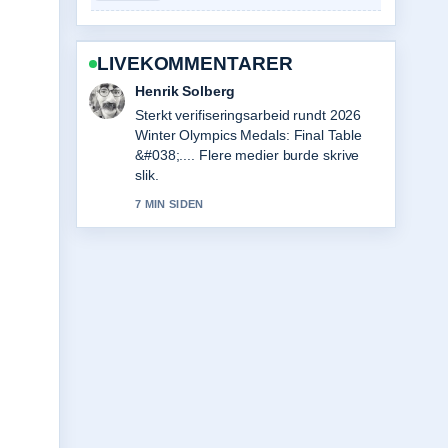
LIVEKOMMENTARER
Nora Berg
God gjennomgang av Best Recipes
with Tofu: Simple Press &#038;.... Dette
er den klarest oppsummeringen i dag.
9 MIN SIDEN