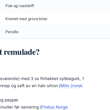
Fisk og roastbiff
Kremet med grove biter
Persille
t remulade?
ilsvarende) med 3 ss finhakket sylteagurk, 1
sennep og saft av en halv sitron (
Mills (norsk
og pepper
nutter før servering (
Findus Norge