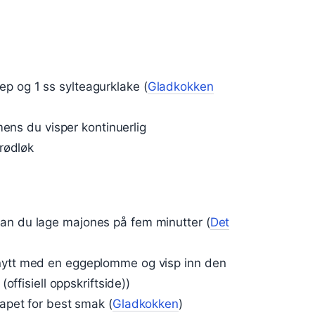
p og 1 ss sylteagurklake (
Gladkokken
 mens du visper kontinuerlig
 rødløk
an du lage majones på fem minutter (
Det
 nytt med en eggeplomme og visp inn den
(offisiell oppskriftside))
kapet for best smak (
Gladkokken
)