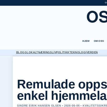
O
O
HJEM
OM OSS
BLOGG
LOKALT
NÆRINGSLIV
POLITIKK
TEKNOLOGI
VERDEN
Remulade oppsk
enkel hjemmela
SINDRE EIRIK HANSEN OLSEN • 2026-06-06 • KVALITETSSIK