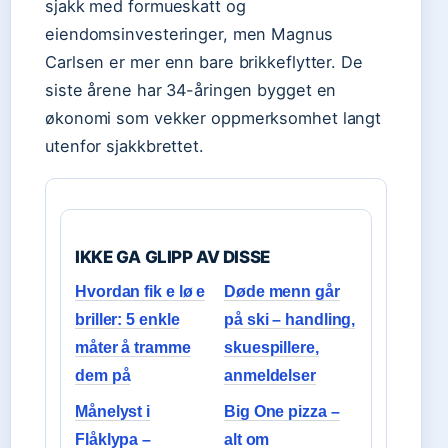
sjakk med formueskatt og
eiendomsinvesteringer, men Magnus
Carlsen er mer enn bare brikkeflytter. De
siste årene har 34-åringen bygget en
økonomi som vekker oppmerksomhet langt
utenfor sjakkbrettet.
IKKE GA GLIPP AV DISSE
Hvordan fik e lø e
Døde menn går
briller: 5 enkle
på ski – handling,
måter å tramme
skuespillere,
dem på
anmeldelser
Månelyst i
Big One pizza –
Flåklypa –
alt om