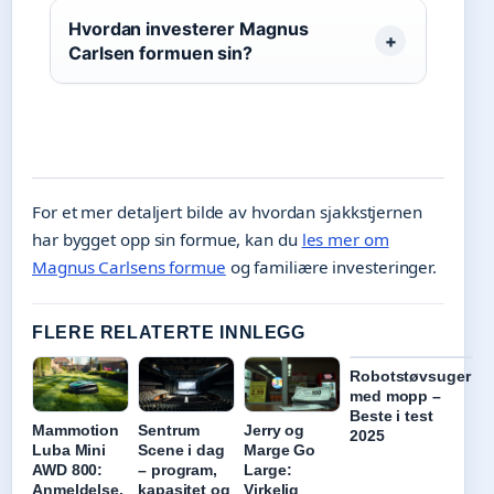
Hvordan investerer Magnus
Carlsen formuen sin?
For et mer detaljert bilde av hvordan sjakkstjernen
har bygget opp sin formue, kan du
les mer om
Magnus Carlsens formue
og familiære investeringer.
FLERE RELATERTE INNLEGG
Robotstøvsuger
med mopp –
Beste i test
Mammotion
Sentrum
Jerry og
2025
Luba Mini
Scene i dag
Marge Go
AWD 800:
– program,
Large:
Anmeldelse,
kapasitet og
Virkelig