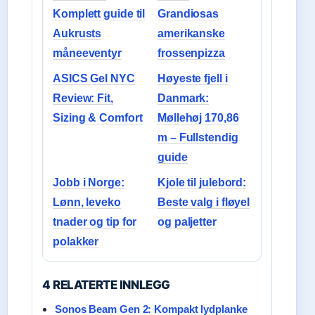
Komplett guide til
Grandiosas
Aukrusts
amerikanske
måneeventyr
frossenpizza
ASICS Gel NYC
Høyeste fjell i
Review: Fit,
Danmark:
Sizing & Comfort
Møllehøj 170,86
m – Fullstendig
guide
Jobb i Norge:
Kjole til julebord:
Lønn, leveko
Beste valg i fløyel
tnader og tip for
og paljetter
polakker
4 RELATERTE INNLEGG
Sonos Beam Gen 2: Kompakt lydplanke