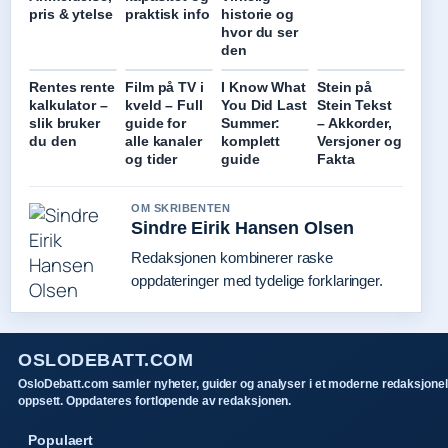
pris & ytelse
praktisk info
historie og
hvor du ser
den
Rentes rente
Film på TV i
I Know What
Stein på
kalkulator –
kveld – Full
You Did Last
Stein Tekst
slik bruker
guide for
Summer:
– Akkorder,
du den
alle kanaler
komplett
Versjoner og
og tider
guide
Fakta
OM SKRIBENTEN
Sindre Eirik Hansen Olsen
Redaksjonen kombinerer raske
oppdateringer med tydelige forklaringer.
OSLODEBATT.COM
OsloDebatt.com samler nyheter, guider og analyser i et moderne redaksjonel
oppsett. Oppdateres fortlopende av redaksjonen.
Populaert