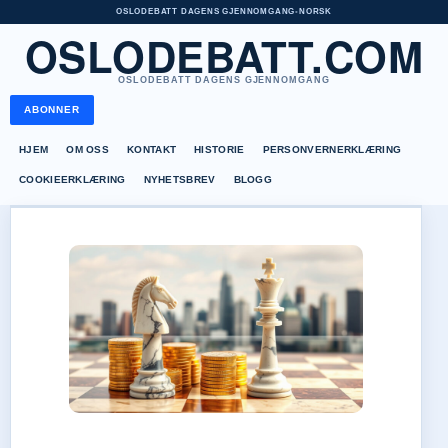
OSLODEBATT DAGENS GJENNOMGANG
•
NORSK
OSLODEBATT.COM
OSLODEBATT DAGENS GJENNOMGANG
ABONNER
HJEM
OM OSS
KONTAKT
HISTORIE
PERSONVERNERKLÆRING
COOKIEERKLÆRING
NYHETSBREV
BLOGG