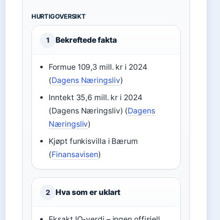
HURTIGOVERSIKT
Bekreftede fakta
1
Formue 109,3 mill. kr i 2024
(
Dagens Næringsliv
)
Inntekt 35,6 mill. kr i 2024
(Dagens Næringsliv) (
Dagens
Næringsliv
)
Kjøpt funkisvilla i Bærum
(
Finansavisen
)
Hva som er uklart
2
Eksakt IQ-verdi – ingen offisiell