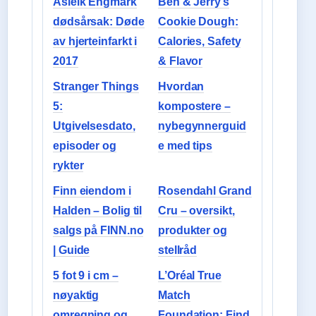
Åsleik Engmark
Ben & Jerry’s
dødsårsak: Døde
Cookie Dough:
av hjerteinfarkt i
Calories, Safety
2017
& Flavor
Stranger Things
Hvordan
5:
kompostere –
Utgivelsesdato,
nybegynnerguid
episoder og
e med tips
rykter
Finn eiendom i
Rosendahl Grand
Halden – Bolig til
Cru – oversikt,
salgs på FINN.no
produkter og
| Guide
stellråd
5 fot 9 i cm –
L’Oréal True
nøyaktig
Match
omregning og
Foundation: Find