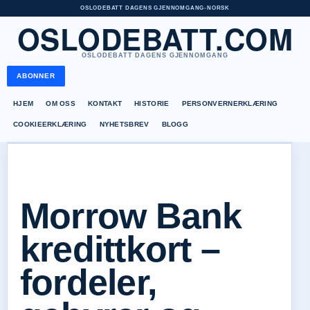
OSLODEBATT DAGENS GJENNOMGANG
•
NORSK
OSLODEBATT.COM
OSLODEBATT DAGENS GJENNOMGANG
ABONNER
HJEM
OM OSS
KONTAKT
HISTORIE
PERSONVERNERKLÆRING
COOKIEERKLÆRING
NYHETSBREV
BLOGG
Morrow Bank
kredittkort –
fordeler,