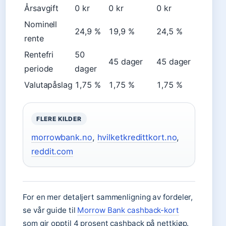
Årsavgift
0 kr
0 kr
0 kr
Nominell
24,9 %
19,9 %
24,5 %
rente
Rentefri
50
45 dager
45 dager
periode
dager
Valutapåslag
1,75 %
1,75 %
1,75 %
FLERE KILDER
morrowbank.no
,
hvilketkredittkort.no
,
reddit.com
For en mer detaljert sammenligning av fordeler,
se vår guide til
Morrow Bank cashback-kort
som gir opptil 4 prosent cashback på nettkjøp.