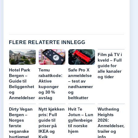
FLERE RELATERTE INNLEGG
Film på TV i
kveld – Full
guide for
Hotel Park
Temu
Safe Pro X
alle kanaler
Bergen –
rabattkode:
anmeldelse
og tider
Guide til
Aktive
– test av
Beliggenhet
kuponger
nødhammer
og
og 30 %
og
Anmeldelser
avslag
beltkutter
Dirty Vegan
Nytt kjøkken
Hvit Te
Wuthering
Bergen –
pris: Full
Jotun – Lun
Heights
Norges
guide til
gyllenbeige
2026:
første
priser på
til norske
Anmeldelser,
veganske
IKEA og
hjem
trailer og
hurtigmat
Kvik
info