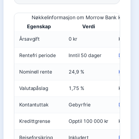
Nøkkelinformasjon om Morrow Bank kredittko
Egenskap
Verdi
Kil
Årsavgift
0 kr
Kortio
Rentefri periode
Inntil 50 dager
Dinero
Nominell rente
24,9 %
Kortguid
Valutapåslag
1,75 %
Kortio
Kontantuttak
Gebyrfrie
Dinero
Kredittgrense
Opptil 100 000 kr
Kortio
Reiseforsikring
Inkludert
Penger.n