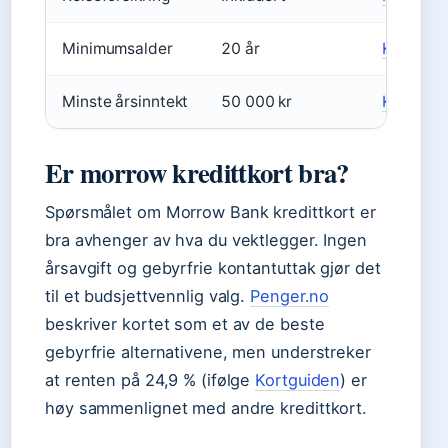
Minimumsalder
20 år
Kredittko
Minste årsinntekt
50 000 kr
Kredittko
Er morrow kredittkort bra?
Spørsmålet om Morrow Bank kredittkort er
bra avhenger av hva du vektlegger. Ingen
årsavgift og gebyrfrie kontantuttak gjør det
til et budsjettvennlig valg.
Penger.no
beskriver kortet som et av de beste
gebyrfrie alternativene, men understreker
at renten på 24,9 % (ifølge
Kortguiden
) er
høy sammenlignet med andre kredittkort.