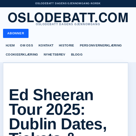
OSLODEBATT DAGENS GJENNOMGANG
•
NORSK
OSLODEBATT.COM
OSLODEBATT DAGENS GJENNOMGANG
ABONNER
HJEM
OM OSS
KONTAKT
HISTORIE
PERSONVERNERKLÆRING
COOKIEERKLÆRING
NYHETSBREV
BLOGG
Ed Sheeran
Tour 2025:
Dublin Dates,