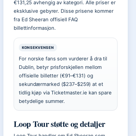
€131,25 avhengig av kategori. Alle priser er
eksklusive gebyrer. Disse prisene kommer
fra Ed Sheeran offisiell FAQ
billettinformasjon.
KONSEKVENSEN
For norske fans som vurderer å dra til
Dublin, betyr prisforskjellen mellom
offisielle billetter (€91–€131) og
sekundærmarked ($237–$259) at et
tidlig kjøp via Ticketmaster.ie kan spare
betydelige summer.
Loop Tour støtte og detaljer
Loop Tour handler om Ed Sheeran som