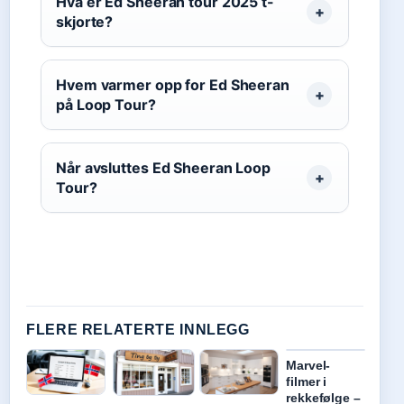
Hva er Ed Sheeran tour 2025 t-
skjorte?
Hvem varmer opp for Ed Sheeran
på Loop Tour?
Når avsluttes Ed Sheeran Loop
Tour?
FLERE RELATERTE INNLEGG
Marvel-
filmer i
rekkefølge –