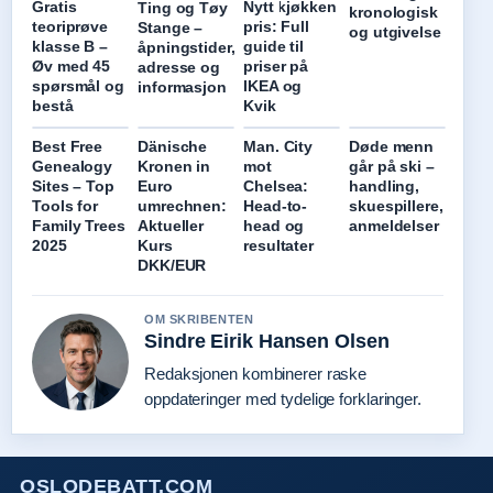
Gratis
Nytt kjøkken
Ting og Tøy
kronologisk
teoriprøve
pris: Full
Stange –
og utgivelse
klasse B –
guide til
åpningstider,
Øv med 45
priser på
adresse og
spørsmål og
IKEA og
informasjon
bestå
Kvik
Best Free
Dänische
Man. City
Døde menn
Genealogy
Kronen in
mot
går på ski –
Sites – Top
Euro
Chelsea:
handling,
Tools for
umrechnen:
Head-to-
skuespillere,
Family Trees
Aktueller
head og
anmeldelser
2025
Kurs
resultater
DKK/EUR
OM SKRIBENTEN
Sindre Eirik Hansen Olsen
Redaksjonen kombinerer raske
oppdateringer med tydelige forklaringer.
OSLODEBATT.COM