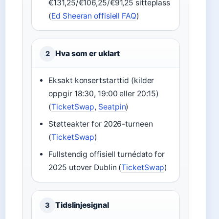
€131,25/€106,25/€91,25 sitteplass
(
Ed Sheeran offisiell FAQ
)
Hva som er uklart
2
Eksakt konsertstarttid (kilder
oppgir 18:30, 19:00 eller 20:15)
(
TicketSwap
,
Seatpin
)
Støtteakter for 2026-turneen
(
TicketSwap
)
Fullstendig offisiell turnédato for
2025 utover Dublin (
TicketSwap
)
Tidslinjesignal
3