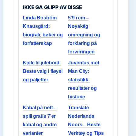
IKKE GA GLIPP AV DISSE
Linda Boström
5’9 i cm –
Knausgård:
Nøyaktig
biografi, bøker og
omregning og
forfatterskap
forklaring på
forvirringen
Kjole til julebord:
Juventus mot
Beste valg i fløyel
Man City:
og paljetter
statistikk,
resultater og
historie
Kabal på nett –
Translate
spill gratis 7’er
Nederlands
kabal og andre
Noors – Beste
varianter
Verktøy og Tips