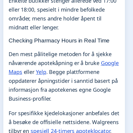
Enkelte butikker stenger allerede ved 17:00
eller 18:00, spesielt i mindre befolkede
områder, mens andre holder åpent til
midnatt eller lenger.
Checking Pharmacy Hours in Real Time
Den mest pålitelige metoden for å sjekke
nåværende apotekåpning er å bruke
Google
Maps
eller
Yelp
. Begge plattformene
oppdaterer åpningstider i sanntid basert på
informasjon fra apotekenes egne Google
Business-profiler.
For spesifikke kjedelokasjoner anbefales det
å besøke de offisielle nettsidene. Walgreens
tilbyr en
spesiell 24-timers apoteklocator
,