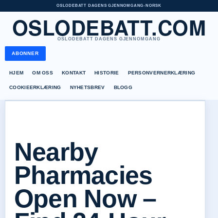
OSLODEBATT DAGENS GJENNOMGANG
•
NORSK
OSLODEBATT.COM
OSLODEBATT DAGENS GJENNOMGANG
ABONNER
HJEM
OM OSS
KONTAKT
HISTORIE
PERSONVERNERKLÆRING
COOKIEERKLÆRING
NYHETSBREV
BLOGG
Nearby
Pharmacies
Open Now –