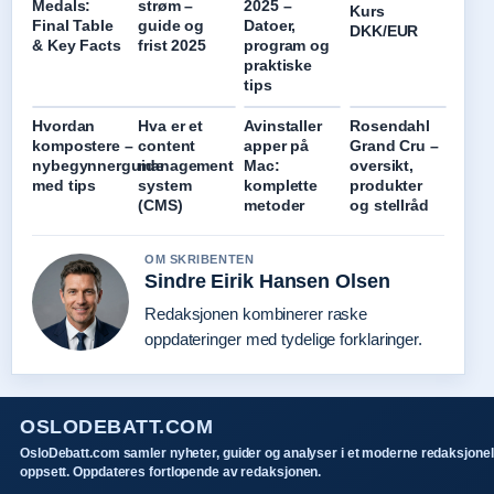
Medals:
strøm –
2025 –
Kurs
Final Table
guide og
Datoer,
DKK/EUR
& Key Facts
frist 2025
program og
praktiske
tips
Hvordan
Hva er et
Avinstaller
Rosendahl
kompostere –
content
apper på
Grand Cru –
nybegynnerguide
management
Mac:
oversikt,
med tips
system
komplette
produkter
(CMS)
metoder
og stellråd
OM SKRIBENTEN
Sindre Eirik Hansen Olsen
Redaksjonen kombinerer raske
oppdateringer med tydelige forklaringer.
OSLODEBATT.COM
OsloDebatt.com samler nyheter, guider og analyser i et moderne redaksjonel
oppsett. Oppdateres fortlopende av redaksjonen.