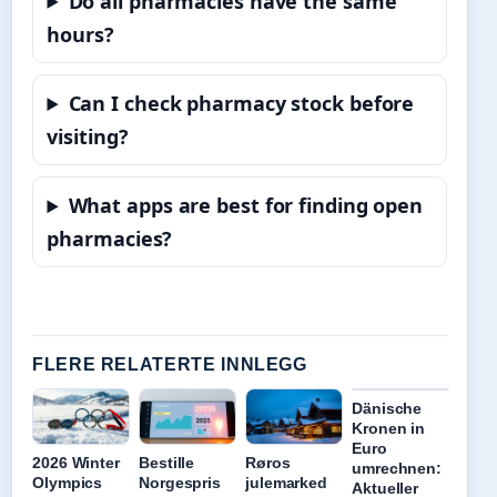
Do all pharmacies have the same
hours?
Can I check pharmacy stock before
visiting?
What apps are best for finding open
pharmacies?
FLERE RELATERTE INNLEGG
Dänische
Kronen in
Euro
2026 Winter
Bestille
Røros
umrechnen:
Olympics
Norgespris
julemarked
Aktueller