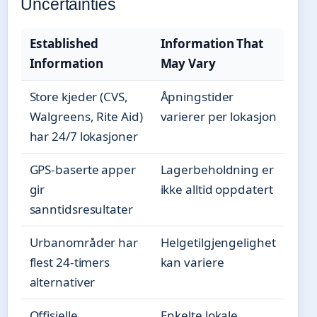
Uncertainties
Established
Information That
Information
May Vary
Store kjeder (CVS,
Åpningstider
Walgreens, Rite Aid)
varierer per lokasjon
har 24/7 lokasjoner
GPS-baserte apper
Lagerbeholdning er
gir
ikke alltid oppdatert
sanntidsresultater
Urbanområder har
Helgetilgjengelighet
flest 24-timers
kan variere
alternativer
Offisielle
Enkelte lokale