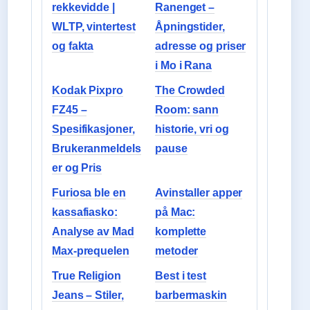
rekkevidde |
Ranenget –
WLTP, vintertest
Åpningstider,
og fakta
adresse og priser
i Mo i Rana
Kodak Pixpro
The Crowded
FZ45 –
Room: sann
Spesifikasjoner,
historie, vri og
Brukeranmeldels
pause
er og Pris
Furiosa ble en
Avinstaller apper
kassafiasko:
på Mac:
Analyse av Mad
komplette
Max-prequelen
metoder
True Religion
Best i test
Jeans – Stiler,
barbermaskin