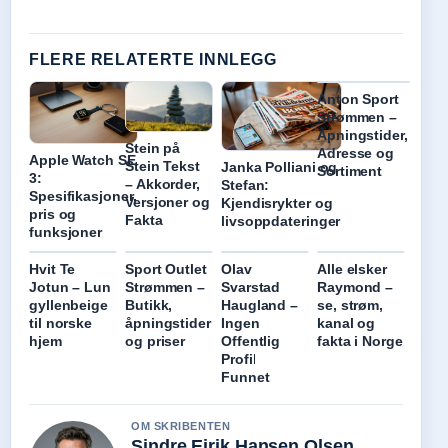
FLERE RELATERTE INNLEGG
Anton Sport
Strømmen –
Åpningstider,
Stein på
Adresse og
Apple Watch SE
Stein Tekst
Janka Polliani og
Sortiment
3:
– Akkorder,
Stefan:
Spesifikasjoner,
Versjoner og
Kjendisrykter og
pris og
Fakta
livsoppdateringer
funksjoner
Hvit Te
Sport Outlet
Olav
Alle elsker
Jotun – Lun
Strømmen –
Svarstad
Raymond –
gyllenbeige
Butikk,
Haugland –
se, strøm,
til norske
åpningstider
Ingen
kanal og
hjem
og priser
Offentlig
fakta i Norge
Profil
Funnet
OM SKRIBENTEN
Sindre Eirik Hansen Olsen