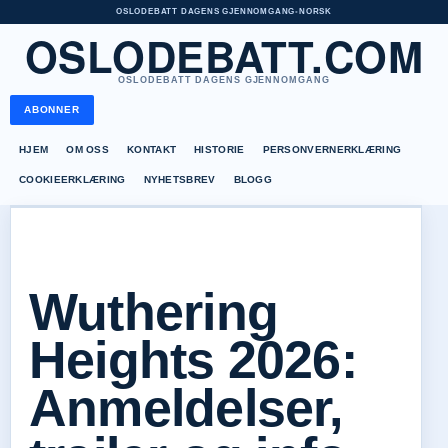
OSLODEBATT DAGENS GJENNOMGANG
•
NORSK
OSLODEBATT.COM
OSLODEBATT DAGENS GJENNOMGANG
ABONNER
HJEM
OM OSS
KONTAKT
HISTORIE
PERSONVERNERKLÆRING
COOKIEERKLÆRING
NYHETSBREV
BLOGG
Wuthering
Heights 2026:
Anmeldelser,