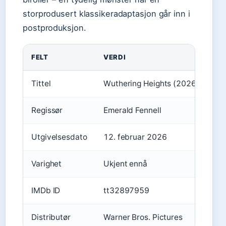
storprodusert klassikeradaptasjon går inn i
postproduksjon.
FELT
VERDI
KI
Tittel
Wuthering Heights (2026)
Wi
Regissør
Emerald Fennell
Wi
Utgivelsesdato
12. februar 2026
Yo
Varighet
Ukjent ennå
—
IMDb ID
tt32897959
Ro
Distributør
Warner Bros. Pictures
Yo