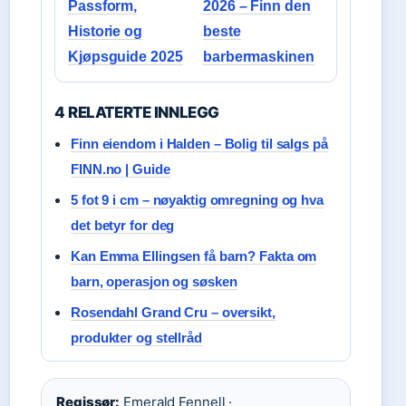
Passform,
2026 – Finn den
Historie og
beste
Kjøpsguide 2025
barbermaskinen
4 RELATERTE INNLEGG
Finn eiendom i Halden – Bolig til salgs på
FINN.no | Guide
5 fot 9 i cm – nøyaktig omregning og hva
det betyr for deg
Kan Emma Ellingsen få barn? Fakta om
barn, operasjon og søsken
Rosendahl Grand Cru – oversikt,
produkter og stellråd
Regissør:
Emerald Fennell ·