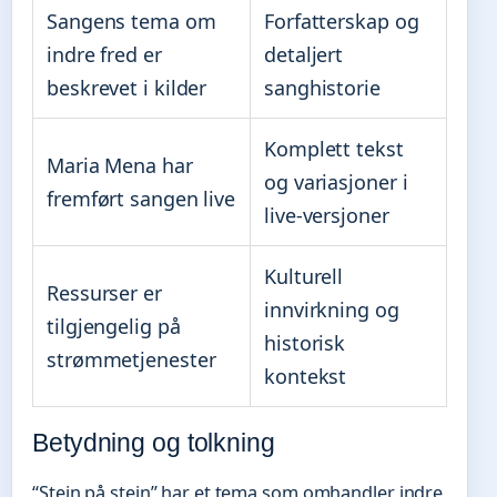
Sangens tema om
Forfatterskap og
indre fred er
detaljert
beskrevet i kilder
sanghistorie
Komplett tekst
Maria Mena har
og variasjoner i
fremført sangen live
live-versjoner
Kulturell
Ressurser er
innvirkning og
tilgjengelig på
historisk
strømmetjenester
kontekst
Betydning og tolkning
“Stein på stein” har et tema som omhandler indre