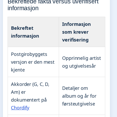
Bekreftede fakta versus uverifisert
informasjon
Informasjon
Bekreftet
som krever
informasjon
verifisering
Postgirobyggets
Opprinnelig artist
versjon er den mest
og utgivelsesår
kjente
Akkorder (G, C, D,
Detaljer om
Am) er
album og år for
dokumentert på
førsteutgivelse
Chordify