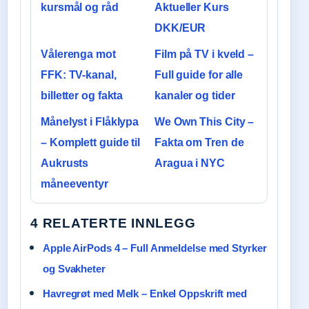
kursmål og råd
Aktueller Kurs
DKK/EUR
Vålerenga mot
Film på TV i kveld –
FFK: TV-kanal,
Full guide for alle
billetter og fakta
kanaler og tider
Månelyst i Flåklypa
We Own This City –
– Komplett guide til
Fakta om Tren de
Aukrusts
Aragua i NYC
måneeventyr
4 RELATERTE INNLEGG
Apple AirPods 4 – Full Anmeldelse med Styrker
og Svakheter
Havregrøt med Melk – Enkel Oppskrift med