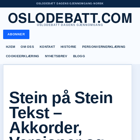
OSLODEBATT DAGENS GJENNOMGANG
•
NORSK
OSLODEBATT.COM
OSLODEBATT DAGENS GJENNOMGANG
ABONNER
HJEM
OM OSS
KONTAKT
HISTORIE
PERSONVERNERKLÆRING
COOKIEERKLÆRING
NYHETSBREV
BLOGG
Stein på Stein
Tekst –
Akkorder,