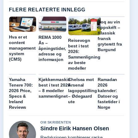
FLERE RELATERTE INNLEGG
Coq au vin
oppskrift –
Klassisk
Hva er et
REMA 1000
fransk
Reisevogn
content
Ås –
gryterett fra
best i test
management
åpningstider,
Burgund
2026:
system
adresse og
Sammenligning
(CMS)
informasjon
av beste
modeller
Yamaha
Kjøkkenmaskin
Chelsea mot
Ramadan
Tenere 700:
best i test 2026
Arsenal
2026
2026 Price,
– 8 modeller
lagoppstilling
kalender:
Specs &
sammenlignet
– Ødegaard
Datoer og
Ireland
ute
fastetider i
Reviews
Norge
OM SKRIBENTEN
Sindre Eirik Hansen Olsen
Redaksjonen kombinerer raske