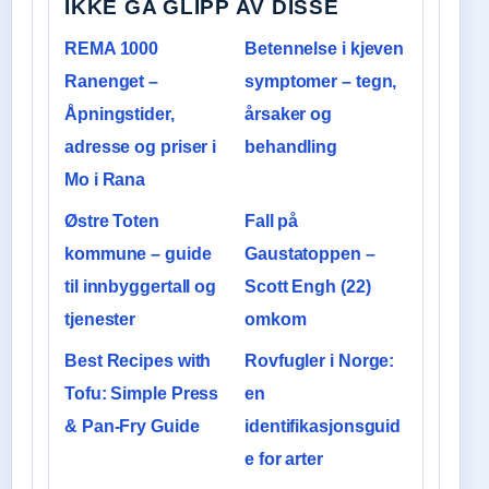
IKKE GA GLIPP AV DISSE
REMA 1000
Betennelse i kjeven
Ranenget –
symptomer – tegn,
Åpningstider,
årsaker og
adresse og priser i
behandling
Mo i Rana
Østre Toten
Fall på
kommune – guide
Gaustatoppen –
til innbyggertall og
Scott Engh (22)
tjenester
omkom
Best Recipes with
Rovfugler i Norge:
Tofu: Simple Press
en
& Pan-Fry Guide
identifikasjonsguid
e for arter