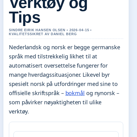
Verktøy og
Tips
SINDRE EIRIK HANSEN OLSEN • 2026-04-15 •
KVALITETSSIKRET AV DANIEL BERG
Nederlandsk og norsk er begge germanske
språk med tilstrekkelig likhet til at
automatisert oversettelse fungerer for
mange hverdagssituasjoner. Likevel byr
spesielt norsk på utfordringer med sine to
offisielle skriftspråk –
bokmål
og nynorsk –
som påvirker nøyaktigheten til ulike
verktøy.