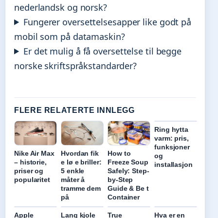
nederlandsk og norsk?
Fungerer oversettelsesapper like godt på
mobil som på datamaskin?
Er det mulig å få oversettelse til begge
norske skriftspråkstandarder?
FLERE RELATERTE INNLEGG
Ring hytta
varm: pris,
funksjoner
Nike Air Max
Hvordan fik
How to
og
– historie,
e lø e briller:
Freeze Soup
installasjon
priser og
5 enkle
Safely: Step-
popularitet
måter å
by-Step
tramme dem
Guide & Be t
på
Container
Apple
Lang kjole
True
Hva er en