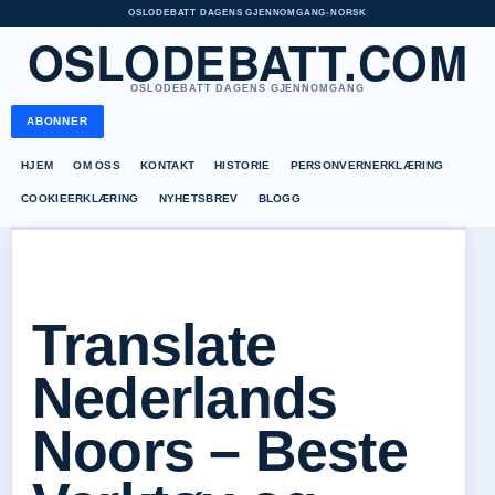
OSLODEBATT DAGENS GJENNOMGANG
•
NORSK
OSLODEBATT.COM
OSLODEBATT DAGENS GJENNOMGANG
ABONNER
HJEM
OM OSS
KONTAKT
HISTORIE
PERSONVERNERKLÆRING
COOKIEERKLÆRING
NYHETSBREV
BLOGG
Translate
Nederlands
Noors – Beste