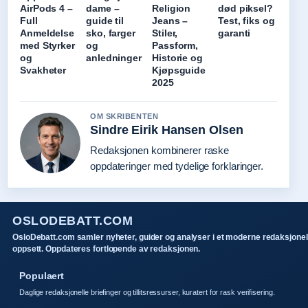
AirPods 4 –
dame –
Religion
død piksel?
Full
guide til
Jeans –
Test, fiks og
Anmeldelse
sko, farger
Stiler,
garanti
med Styrker
og
Passform,
og
anledninger
Historie og
Svakheter
Kjøpsguide
2025
OM SKRIBENTEN
Sindre Eirik Hansen Olsen
Redaksjonen kombinerer raske
oppdateringer med tydelige forklaringer.
OSLODEBATT.COM
OsloDebatt.com samler nyheter, guider og analyser i et moderne redaksjonel
oppsett. Oppdateres fortlopende av redaksjonen.
Populaert
Daglige redaksjonelle briefinger og tillitsressurser, kuratert for rask verifisering.