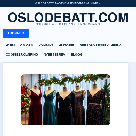
OSLODEBATT DAGENS GJENNOMGANG
•
NORSK
OSLODEBATT.COM
OSLODEBATT DAGENS GJENNOMGANG
ABONNER
HJEM
OM OSS
KONTAKT
HISTORIE
PERSONVERNERKLÆRING
COOKIEERKLÆRING
NYHETSBREV
BLOGG