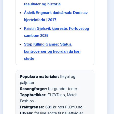
resultater og historie
Åsleik Engmark dødsårsak: Døde av
hjerteinfarkt i 2017
Kristin Gjelsvik kjæreste: Forlovet og
samboer 2025
Stop Killing Games: Status,
kontroverser og hvordan du kan
støtte
Populære materialer:
fløyel og
paljetter ·
Sesongfarger:
burgunder toner ·
Toppbutikker:
FLOYD.no, Match
Fashion ·
Fraktgrense:
699 kr hos FLOYD.no ·
Utvalg:
fra lille sorte til paljettkjoler