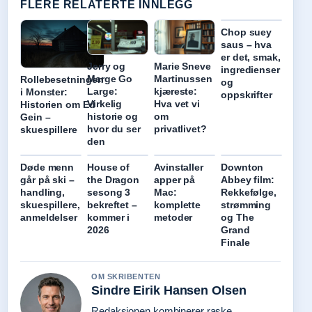
FLERE RELATERTE INNLEGG
Chop suey
saus – hva
er det, smak,
Jerry og
Marie Sneve
ingredienser
Marge Go
Martinussen
Rollebesetningen
og
Large:
kjæreste:
i Monster:
oppskrifter
Virkelig
Hva vet vi
Historien om Ed
historie og
om
Gein –
hvor du ser
privatlivet?
skuespillere
den
Døde menn
House of
Avinstaller
Downton
går på ski –
the Dragon
apper på
Abbey film:
handling,
sesong 3
Mac:
Rekkefølge,
skuespillere,
bekreftet –
komplette
strømming
anmeldelser
kommer i
metoder
og The
2026
Grand
Finale
OM SKRIBENTEN
Sindre Eirik Hansen Olsen
Redaksjonen kombinerer raske