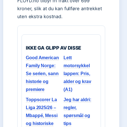
FLOYD.no tilbyr fri frakt over 699
kroner, slik at du kan fullføre antrekket
uten ekstra kostnad.
IKKE GA GLIPP AV DISSE
Good American
Lett
Family Norge:
motorsykkel
Se serien, sann
lappen: Pris,
historie og
alder og krav
premiere
(A1)
Toppscorer La
Jeg har aldri:
Liga 2025/26 –
regler,
Mbappé, Messi
spørsmål og
og historiske
tips